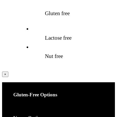
Gluten free
Lactose free
Nut free
Fermer
×
la
vue
rapide
du
produit
Gluten-Free Options