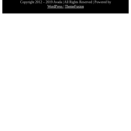
Copyright 2012 – 2019 Avada | All Rights Reserved | Powered by
WordPress
|
ThemeFusion
Aller
en
haut